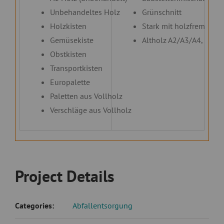
Unbehandeltes Holz
Grünschnitt
Holzkisten
Stark mit holzfremden M
Gemüsekiste
Altholz A2/A3/A4, da di
Obstkisten
Transportkisten
Europalette
Paletten aus Vollholz
Verschläge aus Vollholz
Project Details
Categories:
Abfallentsorgung